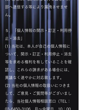
部へ送信する等により漏洩させませ
ん。
５．「個人情報の開示・訂正・利用停
止・消去」
(1) 当社は、本人が自己の個人情報に
ついて、開示・訂正・利用停止・消去
等を求める権利を有していることを確
認し、これらの請求がある場合には、
異議なく速やかに対応致します。
(2) 当社の個人情報の取扱いにつきま
して、ご意見・ご質問等がございまし
たら、当社個人情報相談窓口（TEL：
03-6450-3106 月～金曜日 10：00